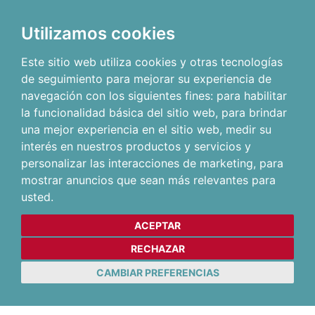
Utilizamos cookies
Este sitio web utiliza cookies y otras tecnologías
de seguimiento para mejorar su experiencia de
navegación con los siguientes fines:
para habilitar
la funcionalidad básica del sitio web
,
para brindar
una mejor experiencia en el sitio web
,
medir su
interés en nuestros productos y servicios y
personalizar las interacciones de marketing
,
para
mostrar anuncios que sean más relevantes para
usted
.
ACEPTAR
RECHAZAR
CAMBIAR PREFERENCIAS