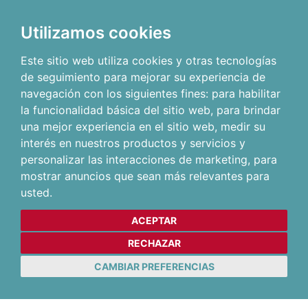
Utilizamos cookies
Este sitio web utiliza cookies y otras tecnologías
de seguimiento para mejorar su experiencia de
navegación con los siguientes fines:
para habilitar
la funcionalidad básica del sitio web
,
para brindar
una mejor experiencia en el sitio web
,
medir su
interés en nuestros productos y servicios y
personalizar las interacciones de marketing
,
para
mostrar anuncios que sean más relevantes para
usted
.
ACEPTAR
RECHAZAR
CAMBIAR PREFERENCIAS