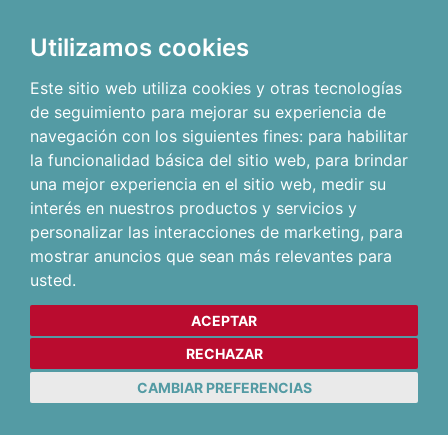
Utilizamos cookies
Este sitio web utiliza cookies y otras tecnologías
de seguimiento para mejorar su experiencia de
navegación con los siguientes fines:
para habilitar
la funcionalidad básica del sitio web
,
para brindar
una mejor experiencia en el sitio web
,
medir su
interés en nuestros productos y servicios y
personalizar las interacciones de marketing
,
para
mostrar anuncios que sean más relevantes para
usted
.
ACEPTAR
RECHAZAR
CAMBIAR PREFERENCIAS