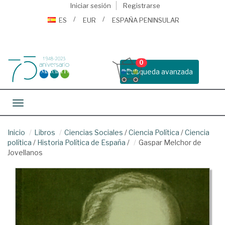
Iniciar sesión
Registrarse
ES
EUR
ESPAÑA PENINSULAR
0
Busqueda avanzada
Toggle navigation
Inicio
Libros
Ciencias Sociales
/
Ciencia Política
/
Ciencia
política
/
Historia Política de España
/
Gaspar Melchor de
Jovellanos