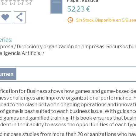
Papel: Rústica
52,23 €
Sin Stock. Disponible en 5/6 se
rias:
presa
/
Dirección y organización de empresas. Recursos h
eligencia Artificial
/
umen
fication for Business shows how games and game-based desi
ness challenges and improve organizational performance. F
load to the clash between ongoing operations and innovati
of game is best suited to each business issue. With guidanc
d games and gamified training, this book ensures that busin
dent in their ability to assess the opportunities of each typ
uding case studies from more than 20 organizations who ha