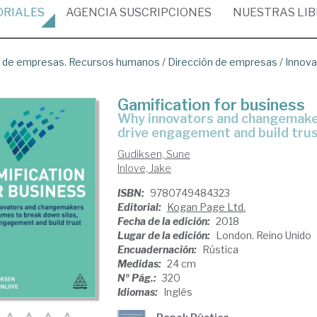
ORIALES
AGENCIA
SUSCRIPCIONES
NUESTRAS
LI
ón de empresas. Recursos humanos
/
Dirección de empresas
/
Innovac
Gamification for business
why innovators and changemakers use games to break down silos,
drive engagement and build tru
Gudiksen, Sune
Inlove, Jake
ISBN:
9780749484323
Editorial:
Kogan Page Ltd.
Fecha de la edición:
2018
Lugar de la edición:
London. Reino Unido
Encuadernación:
Rústica
Medidas:
24 cm
Nº Pág.:
320
Idiomas:
Inglés