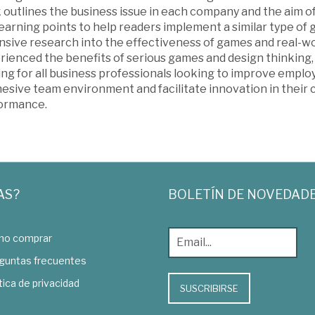
 outlines the business issue in each company and the aim o
earning points to help readers implement a similar type of
nsive research into the effectiveness of games and real-
ienced the benefits of serious games and design thinking, 
ing for all business professionals looking to improve empl
hesive team environment and facilitate innovation in their
ormance.
AS?
BOLETÍN DE NOVEDAD
o comprar
guntas frecuentes
tica de privacidad
SUSCRIBIRSE