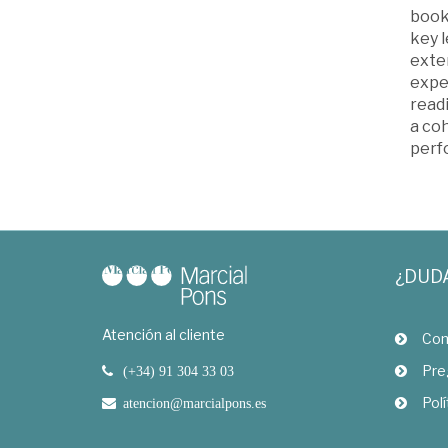
book
key l
exte
exper
read
a co
perf
¿DUD
Atención al cliente
Com
Pre
(+34) 91 304 33 03
Polí
atencion@marcialpons.es