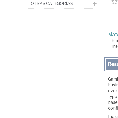
OTRAS CATEGORÍAS
Mate
Em
Int
Res
Gami
busi
over
type 
base
confi
Incl