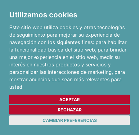
Utilizamos cookies
Este sitio web utiliza cookies y otras tecnologías
de seguimiento para mejorar su experiencia de
navegación con los siguientes fines:
para habilitar
la funcionalidad básica del sitio web
,
para brindar
una mejor experiencia en el sitio web
,
medir su
interés en nuestros productos y servicios y
personalizar las interacciones de marketing
,
para
mostrar anuncios que sean más relevantes para
usted
.
ACEPTAR
RECHAZAR
CAMBIAR PREFERENCIAS