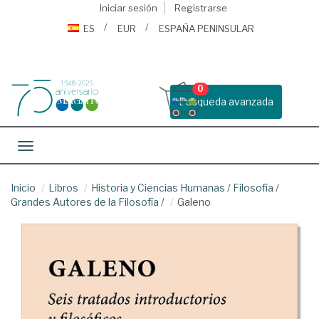
Iniciar sesión
Registrarse
ES
EUR
ESPAÑA PENINSULAR
0
Busqueda avanzada
Toggle navigation
Inicio
Libros
Historia y Ciencias Humanas
/
Filosofía
/
Grandes Autores de la Filosofía
/
Galeno