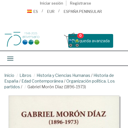
Iniciar sesión
Registrarse
ES
EUR
ESPAÑA PENINSULAR
0
Busqueda avanzada
Toggle navigation
Inicio
Libros
Historia y Ciencias Humanas
/
Historia de
España
/
Edad Contemporánea
/
Organización política. Los
partidos
/
Gabriel Morón Díaz (1896-1973)