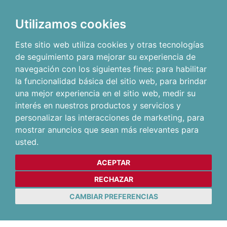
Utilizamos cookies
Este sitio web utiliza cookies y otras tecnologías
de seguimiento para mejorar su experiencia de
navegación con los siguientes fines:
para habilitar
la funcionalidad básica del sitio web
,
para brindar
una mejor experiencia en el sitio web
,
medir su
interés en nuestros productos y servicios y
personalizar las interacciones de marketing
,
para
mostrar anuncios que sean más relevantes para
usted
.
ACEPTAR
RECHAZAR
CAMBIAR PREFERENCIAS