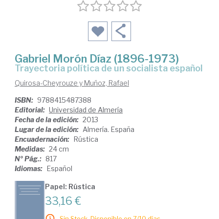
Gabriel Morón Díaz (1896-1973)
trayectoria política de un socialista español
Quirosa-Cheyrouze y Muñoz, Rafael
ISBN:
9788415487388
Editorial:
Universidad de Almería
Fecha de la edición:
2013
Lugar de la edición:
Almería. España
Encuadernación:
Rústica
Medidas:
24 cm
Nº Pág.:
817
Idiomas:
Español
Papel: Rústica
33,16 €
Sin Stock. Disponible en 7/10 días.