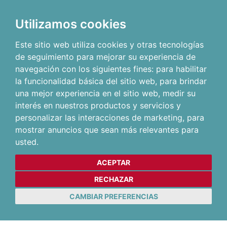
Utilizamos cookies
Este sitio web utiliza cookies y otras tecnologías
de seguimiento para mejorar su experiencia de
navegación con los siguientes fines:
para habilitar
la funcionalidad básica del sitio web
,
para brindar
una mejor experiencia en el sitio web
,
medir su
interés en nuestros productos y servicios y
personalizar las interacciones de marketing
,
para
mostrar anuncios que sean más relevantes para
usted
.
ACEPTAR
RECHAZAR
CAMBIAR PREFERENCIAS