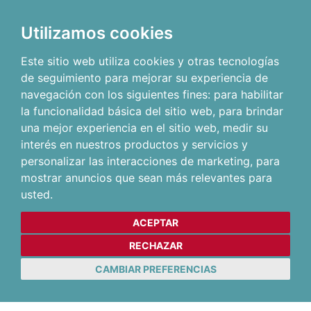
Utilizamos cookies
Este sitio web utiliza cookies y otras tecnologías
de seguimiento para mejorar su experiencia de
navegación con los siguientes fines:
para habilitar
la funcionalidad básica del sitio web
,
para brindar
una mejor experiencia en el sitio web
,
medir su
interés en nuestros productos y servicios y
personalizar las interacciones de marketing
,
para
mostrar anuncios que sean más relevantes para
usted
.
ACEPTAR
RECHAZAR
CAMBIAR PREFERENCIAS