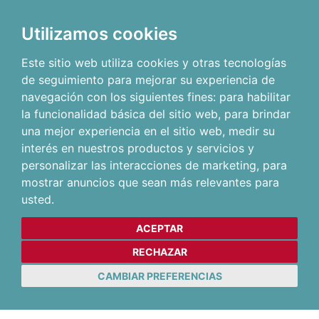
Utilizamos cookies
Este sitio web utiliza cookies y otras tecnologías
de seguimiento para mejorar su experiencia de
navegación con los siguientes fines:
para habilitar
la funcionalidad básica del sitio web
,
para brindar
una mejor experiencia en el sitio web
,
medir su
interés en nuestros productos y servicios y
personalizar las interacciones de marketing
,
para
mostrar anuncios que sean más relevantes para
usted
.
ACEPTAR
RECHAZAR
CAMBIAR PREFERENCIAS