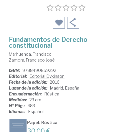
Fundamentos de Derecho
constitucional
Marhuenda, Francisco
Zamora, Francisco José
ISBN:
9788490859292
Editorial:
Editorial Dykinson
Fecha de la edición:
2016
Lugar de la edición:
Madrid. España
Encuadernación:
Rústica
Medidas:
23 cm
Nº Pág.:
483
Idiomas:
Español
Papel: Rústica
30,00 €