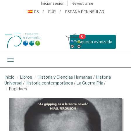
Iniciar sesión
Registrarse
ES
EUR
ESPAÑA PENINSULAR
0
Busqueda avanzada
Toggle navigation
Inicio
Libros
Historia y Ciencias Humanas
/
Historia
Universal
/
Historia contemporánea
/
La Guerra Fría
/
Fugitives