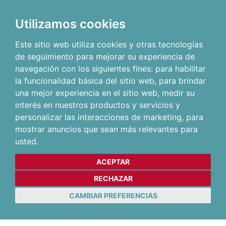
Utilizamos cookies
Este sitio web utiliza cookies y otras tecnologías
de seguimiento para mejorar su experiencia de
navegación con los siguientes fines:
para habilitar
la funcionalidad básica del sitio web
,
para brindar
una mejor experiencia en el sitio web
,
medir su
interés en nuestros productos y servicios y
personalizar las interacciones de marketing
,
para
mostrar anuncios que sean más relevantes para
usted
.
ACEPTAR
RECHAZAR
CAMBIAR PREFERENCIAS