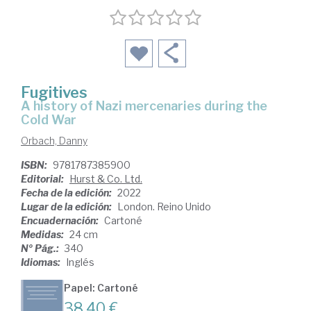
Fugitives
a history of Nazi mercenaries during the
Cold War
Orbach, Danny
ISBN:
9781787385900
Editorial:
Hurst & Co. Ltd.
Fecha de la edición:
2022
Lugar de la edición:
London. Reino Unido
Encuadernación:
Cartoné
Medidas:
24 cm
Nº Pág.:
340
Idiomas:
Inglés
Papel: Cartoné
38,40 €