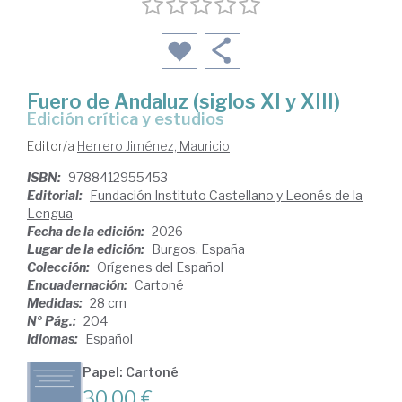
Fuero de Andaluz (siglos XI y XIII)
Edición crítica y estudios
Editor/a
Herrero Jiménez, Mauricio
ISBN:
9788412955453
Editorial:
Fundación Instituto Castellano y Leonés de la
Lengua
Fecha de la edición:
2026
Lugar de la edición:
Burgos. España
Colección:
Orígenes del Español
Encuadernación:
Cartoné
Medidas:
28 cm
Nº Pág.:
204
Idiomas:
Español
Papel: Cartoné
30,00 €