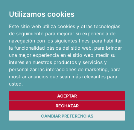
Utilizamos cookies
Este sitio web utiliza cookies y otras tecnologías
de seguimiento para mejorar su experiencia de
navegación con los siguientes fines:
para habilitar
la funcionalidad básica del sitio web
,
para brindar
una mejor experiencia en el sitio web
,
medir su
interés en nuestros productos y servicios y
personalizar las interacciones de marketing
,
para
mostrar anuncios que sean más relevantes para
usted
.
ACEPTAR
RECHAZAR
CAMBIAR PREFERENCIAS