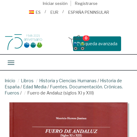
Iniciar sesión
Registrarse
ES
EUR
ESPAÑA PENINSULAR
0
Busqueda avanzada
Toggle navigation
Inicio
Libros
Historia y Ciencias Humanas
/
Historia de
España
/
Edad Media
/
Fuentes. Documentación. Crónicas.
Fueros
/
Fuero de Andaluz (siglos XI y XIII)