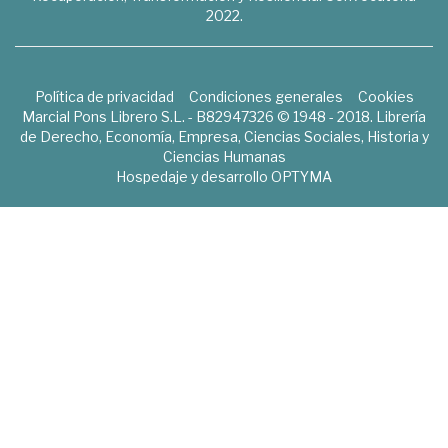
2022.
Política de privacidad
Condiciones generales
Cookies
Marcial Pons Librero S.L. - B82947326 © 1948 - 2018. Librería
de Derecho, Economía, Empresa, Ciencias Sociales, Historia y
Ciencias Humanas
Hospedaje y desarrollo
OPTYMA