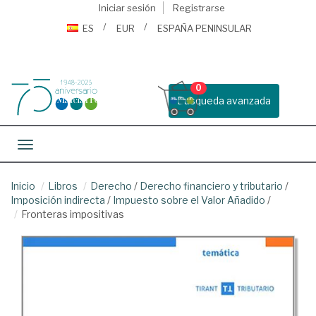
Iniciar sesión
Registrarse
ES
EUR
ESPAÑA PENINSULAR
0
Busqueda avanzada
Toggle navigation
Inicio
Libros
Derecho
/
Derecho financiero y tributario
/
Imposición indirecta
/
Impuesto sobre el Valor Añadido
/
Fronteras impositivas