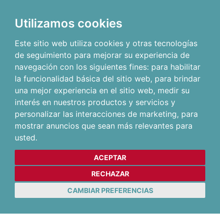
Utilizamos cookies
Este sitio web utiliza cookies y otras tecnologías
de seguimiento para mejorar su experiencia de
navegación con los siguientes fines:
para habilitar
la funcionalidad básica del sitio web
,
para brindar
una mejor experiencia en el sitio web
,
medir su
interés en nuestros productos y servicios y
personalizar las interacciones de marketing
,
para
mostrar anuncios que sean más relevantes para
usted
.
ACEPTAR
RECHAZAR
CAMBIAR PREFERENCIAS