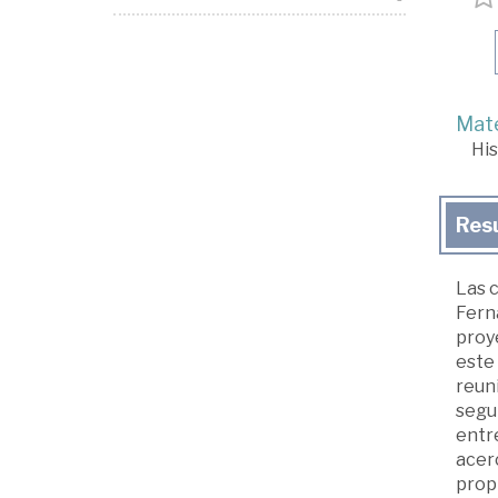
Mate
His
Res
Las 
Ferná
proye
este 
reuni
segu
entre
acerc
propi