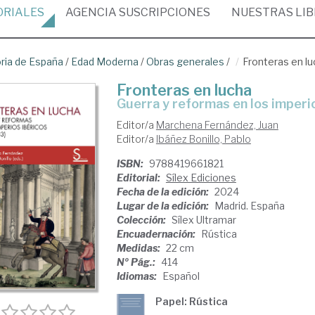
ORIALES
AGENCIA
SUSCRIPCIONES
NUESTRAS
LI
oria de España
/
Edad Moderna
/
Obras generales
/
Fronteras en l
Fronteras en lucha
guerra y reformas en los imper
Editor/a
Marchena Fernández, Juan
Editor/a
Ibáñez Bonillo, Pablo
ISBN:
9788419661821
Editorial:
Sílex Ediciones
Fecha de la edición:
2024
Lugar de la edición:
Madrid. España
Colección:
Sílex Ultramar
Encuadernación:
Rústica
Medidas:
22 cm
Nº Pág.:
414
Idiomas:
Español
Papel: Rústica