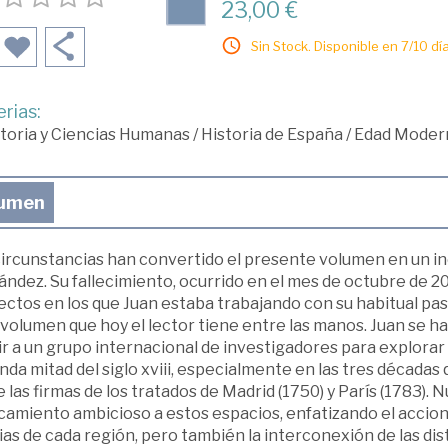
23,00 €
Sin Stock. Disponible en 7/10 día
rias:
toria y Ciencias Humanas
/
Historia de España
/
Edad Moder
umen
circunstancias han convertido el presente volumen en un 
ndez. Su fallecimiento, ocurrido en el mes de octubre de 2
ctos en los que Juan estaba trabajando con su habitual pasi
volumen que hoy el lector tiene entre las manos. Juan se h
r a un grupo internacional de investigadores para explorar 
nda mitad del siglo xviii, especialmente en las tres décad
 las firmas de los tratados de Madrid (1750) y París (1783).
amiento ambicioso a estos espacios, enfatizando el acciona
as de cada región, pero también la interconexión de las dist