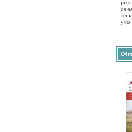
proc
de es
temát
y los
Otro