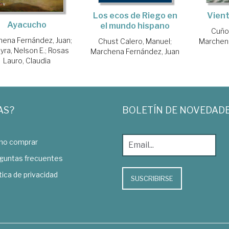
Vient
Los ecos de Riego en
Ayacucho
el mundo hispano
Cuño 
hena Fernández, Juan
;
Marchena
Chust Calero, Manuel
;
yra, Nelson E.
;
Rosas
Marchena Fernández, Juan
Lauro, Claudia
AS?
BOLETÍN DE NOVEDAD
o comprar
guntas frecuentes
tica de privacidad
SUSCRIBIRSE