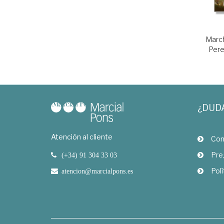
Marc
Pere
¿DUD
Atención al cliente
Com
Pre
(+34) 91 304 33 03
Polí
atencion@marcialpons.es