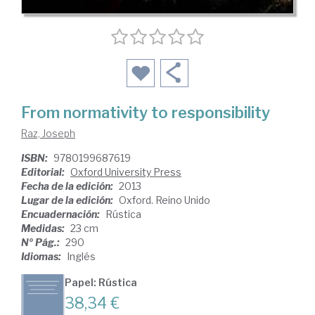
From normativity to responsibility
Raz, Joseph
ISBN:
9780199687619
Editorial:
Oxford University Press
Fecha de la edición:
2013
Lugar de la edición:
Oxford. Reino Unido
Encuadernación:
Rústica
Medidas:
23 cm
Nº Pág.:
290
Idiomas:
Inglés
Papel: Rústica
38,34 €