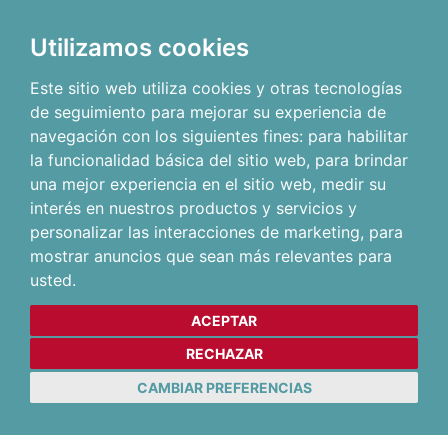
Utilizamos cookies
Este sitio web utiliza cookies y otras tecnologías
de seguimiento para mejorar su experiencia de
navegación con los siguientes fines:
para habilitar
la funcionalidad básica del sitio web
,
para brindar
una mejor experiencia en el sitio web
,
medir su
interés en nuestros productos y servicios y
personalizar las interacciones de marketing
,
para
mostrar anuncios que sean más relevantes para
usted
.
ACEPTAR
RECHAZAR
CAMBIAR PREFERENCIAS