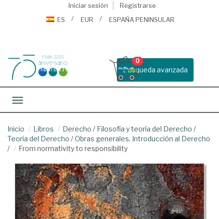
Iniciar sesión
Registrarse
ES
EUR
ESPAÑA PENINSULAR
0
Busqueda avanzada
Toggle navigation
Inicio
Libros
Derecho
/
Filosofía y teoría del Derecho
/
Teoría del Derecho
/
Obras generales. Introducción al Derecho
/
From normativity to responsibility