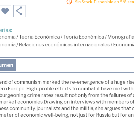
Sin Stock. Disponible en 5/6 se
rias:
onomía
/
Teoría Económica
/
Teoría Económica
/
Monografía
onomía
/
Relaciones económicas internacionales
/
Economía
umen
end of communism marked the re-emergence of a huge rise 
rn Europe. High-profile efforts to combat it have met with 
 burgeoning crime rates result not only from the failures o
 market economies.Drawing on interviews with members of 
ess community, journalists and the militia, she argues that
meter of economic well-being, not just for Russia but for 