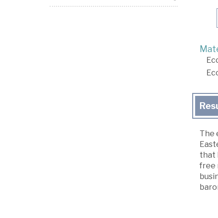
Mate
Ec
Ec
Res
The 
Easte
that
free
busin
baro