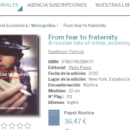
ORIALES
AGENCIA
SUSCRIPCIONES
NUESTRAS
LI
ría Económica
/
Monografías
/
From fear to fraternity
From fear to fraternity
a russian tale of crime, econo
Rawlinson, Patricia
ISBN:
9780745318677
Editorial:
Pluto Press
Fecha de la edición:
2010
Lugar de la edición:
New York. Estados U
Encuadernación:
Rústica
Medidas:
22 cm
Nº Pág.:
211
Idiomas:
Inglés
Papel: Rústica
36,47 €