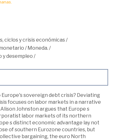
manas.
, ciclos y crisis económicas
/
monetario
/
Moneda.
/
 y desempleo
/
Europe's sovereign debt crisis? Deviating
sis focuses on labor markets in a narrative
s. Alison Johnston argues that Europe s
poratist labor markets of its northern
rope s distinct economic advantage lay not
those of southern Eurozone countries, but
ollective bargaining, the euro North