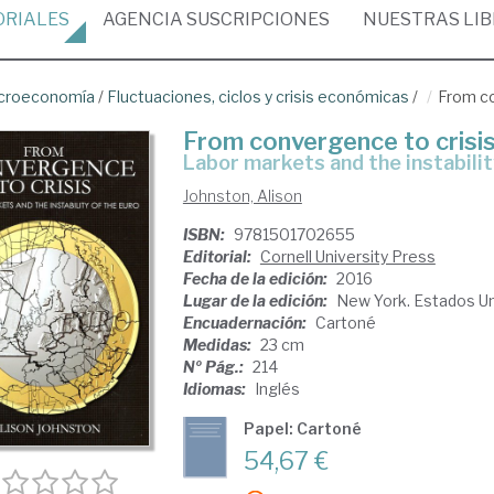
ORIALES
AGENCIA
SUSCRIPCIONES
NUESTRAS
LI
croeconomía
/
Fluctuaciones, ciclos y crisis económicas
/
From co
From convergence to crisi
labor markets and the instabili
Johnston, Alison
ISBN:
9781501702655
Editorial:
Cornell University Press
Fecha de la edición:
2016
Lugar de la edición:
New York. Estados U
Encuadernación:
Cartoné
Medidas:
23 cm
Nº Pág.:
214
Idiomas:
Inglés
Papel: Cartoné
54,67 €