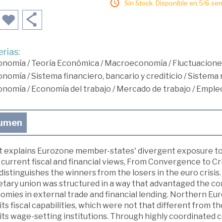
Sin Stock. Disponible en 5/6 se
rias:
onomía
/
Teoría Económica
/
Macroeconomía
/
Fluctuaciones
onomía
/
Sistema financiero, bancario y crediticio
/
Sistema 
onomía
/
Economía del trabajo
/
Mercado de trabajo
/
Empleo
umen
 explains Eurozone member-states' divergent exposure to 
current fiscal and financial views, From Convergence to Cri
distinguishes the winners from the losers in the euro crisi
tary union was structured in a way that advantaged the cor
omies in external trade and financial lending. Northern Eu
its fiscal capabilities, which were not that different from 
its wage-setting institutions. Through highly coordinated c