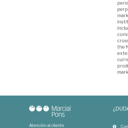
persi
perp
mark
insti
incl
conv
cross
the 
exte
curre
prod
mark
¿DUD
Atención al cliente
Com