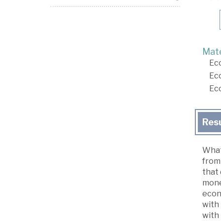
Mate
Ec
Ec
Ec
Res
What
from 
that 
mone
econ
with 
with 