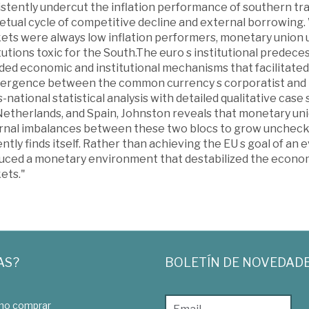
stently undercut the inflation performance of southern tra
etual cycle of competitive decline and external borrowing.
ets were always low inflation performers, monetary union 
tutions toxic for the South.The euro s institutional prede
uded economic and institutional mechanisms that facilita
ergence between the common currency s corporatist and 
-national statistical analysis with detailed qualitative case 
Netherlands, and Spain, Johnston reveals that monetary un
rnal imbalances between these two blocs to grow unchecked
ntly finds itself. Rather than achieving the EU s goal of a
uced a monetary environment that destabilized the economic
ets."
AS?
BOLETÍN DE NOVEDAD
o comprar