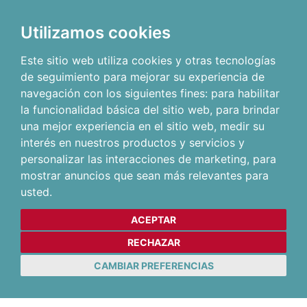
Utilizamos cookies
Este sitio web utiliza cookies y otras tecnologías
de seguimiento para mejorar su experiencia de
navegación con los siguientes fines:
para habilitar
la funcionalidad básica del sitio web
,
para brindar
una mejor experiencia en el sitio web
,
medir su
interés en nuestros productos y servicios y
personalizar las interacciones de marketing
,
para
mostrar anuncios que sean más relevantes para
usted
.
ACEPTAR
RECHAZAR
CAMBIAR PREFERENCIAS