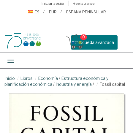
Iniciar sesión
Registrarse
ES
EUR
ESPAÑA PENINSULAR
0
Busqueda avanzada
Toggle navigation
Inicio
Libros
Economía
/
Estructura económica y
planificación económica
/
Industria y energía
/
Fossil capital