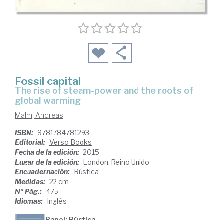
Fossil capital
the rise of steam-power and the roots of
global warming
Malm, Andreas
ISBN:
9781784781293
Editorial:
Verso Books
Fecha de la edición:
2015
Lugar de la edición:
London. Reino Unido
Encuadernación:
Rústica
Medidas:
22 cm
Nº Pág.:
475
Idiomas:
Inglés
Papel: Rústica