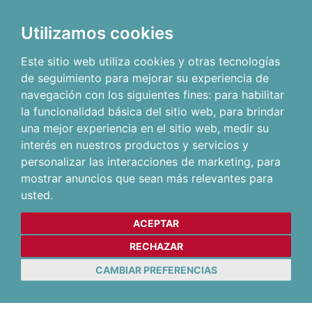
Utilizamos cookies
Este sitio web utiliza cookies y otras tecnologías
de seguimiento para mejorar su experiencia de
navegación con los siguientes fines:
para habilitar
la funcionalidad básica del sitio web
,
para brindar
una mejor experiencia en el sitio web
,
medir su
interés en nuestros productos y servicios y
personalizar las interacciones de marketing
,
para
mostrar anuncios que sean más relevantes para
usted
.
ACEPTAR
RECHAZAR
CAMBIAR PREFERENCIAS