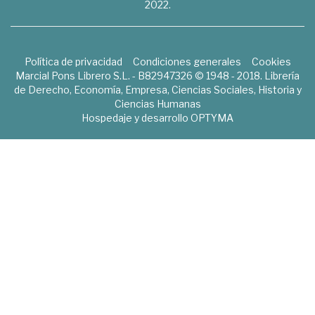
2022.
Política de privacidad
Condiciones generales
Cookies
Marcial Pons Librero S.L. - B82947326 © 1948 - 2018. Librería
de Derecho, Economía, Empresa, Ciencias Sociales, Historia y
Ciencias Humanas
Hospedaje y desarrollo
OPTYMA