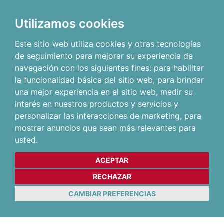
Utilizamos cookies
Este sitio web utiliza cookies y otras tecnologías
de seguimiento para mejorar su experiencia de
navegación con los siguientes fines:
para habilitar
la funcionalidad básica del sitio web
,
para brindar
una mejor experiencia en el sitio web
,
medir su
interés en nuestros productos y servicios y
personalizar las interacciones de marketing
,
para
mostrar anuncios que sean más relevantes para
usted
.
ACEPTAR
RECHAZAR
CAMBIAR PREFERENCIAS