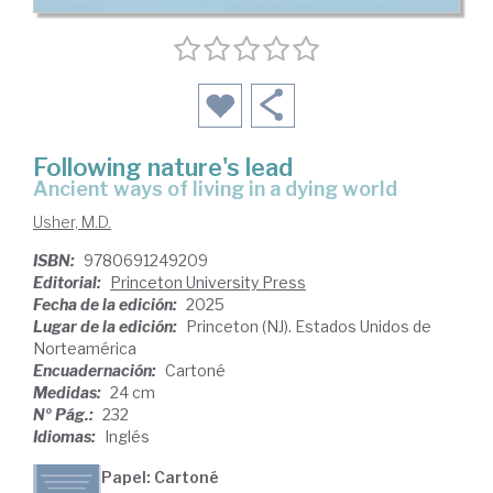
Following nature's lead
ancient ways of living in a dying world
Usher, M.D.
ISBN:
9780691249209
Editorial:
Princeton University Press
Fecha de la edición:
2025
Lugar de la edición:
Princeton (NJ). Estados Unidos de
Norteamérica
Encuadernación:
Cartoné
Medidas:
24 cm
Nº Pág.:
232
Idiomas:
Inglés
Papel: Cartoné