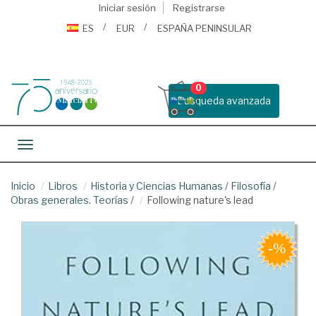
Iniciar sesión
Registrarse
ES
EUR
ESPAÑA PENINSULAR
0
Busqueda avanzada
Toggle navigation
Inicio
Libros
Historia y Ciencias Humanas
/
Filosofía
/
Obras generales. Teorías
/
Following nature's lead