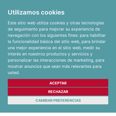
Utilizamos cookies
Este sitio web utiliza cookies y otras tecnologías
de seguimiento para mejorar su experiencia de
navegación con los siguientes fines:
para habilitar
la funcionalidad básica del sitio web
,
para brindar
una mejor experiencia en el sitio web
,
medir su
interés en nuestros productos y servicios y
personalizar las interacciones de marketing
,
para
mostrar anuncios que sean más relevantes para
usted
.
ACEPTAR
RECHAZAR
CAMBIAR PREFERENCIAS