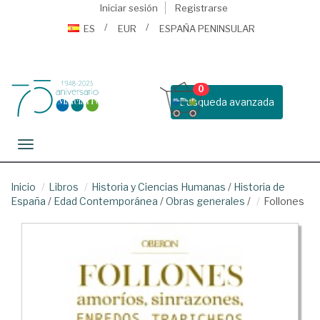
Iniciar sesión
Registrarse
ES
EUR
ESPAÑA PENINSULAR
0
Busqueda avanzada
Toggle navigation
Inicio
Libros
Historia y Ciencias Humanas
/
Historia de
España
/
Edad Contemporánea
/
Obras generales
/
Follones