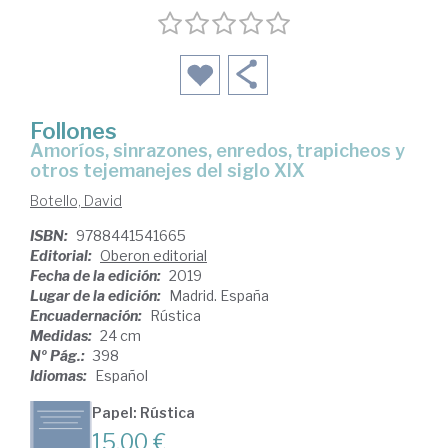
Follones
amoríos, sinrazones, enredos, trapicheos y
otros tejemanejes del siglo XIX
Botello, David
ISBN:
9788441541665
Editorial:
Oberon editorial
Fecha de la edición:
2019
Lugar de la edición:
Madrid. España
Encuadernación:
Rústica
Medidas:
24 cm
Nº Pág.:
398
Idiomas:
Español
Papel: Rústica
15,00 €