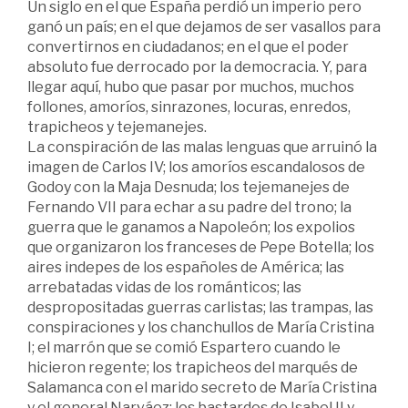
Un siglo en el que España perdió un imperio pero
ganó un país; en el que dejamos de ser vasallos para
convertirnos en ciudadanos; en el que el poder
absoluto fue derrocado por la democracia. Y, para
llegar aquí, hubo que pasar por muchos, muchos
follones, amoríos, sinrazones, locuras, enredos,
trapicheos y tejemanejes.
La conspiración de las malas lenguas que arruinó la
imagen de Carlos IV; los amoríos escandalosos de
Godoy con la Maja Desnuda; los tejemanejes de
Fernando VII para echar a su padre del trono; la
guerra que le ganamos a Napoleón; los expolios
que organizaron los franceses de Pepe Botella; los
aires indepes de los españoles de América; las
arrebatadas vidas de los románticos; las
despropositadas guerras carlistas; las trampas, las
conspiraciones y los chanchullos de María Cristina
I; el marrón que se comió Espartero cuando le
hicieron regente; los trapicheos del marqués de
Salamanca con el marido secreto de María Cristina
y el general Narváez; los bastardos de Isabel II y