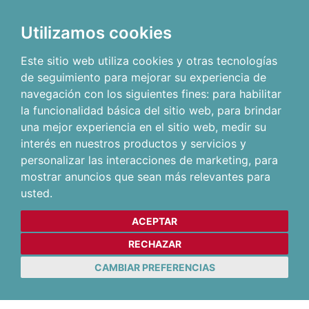
Utilizamos cookies
Este sitio web utiliza cookies y otras tecnologías
de seguimiento para mejorar su experiencia de
navegación con los siguientes fines:
para habilitar
la funcionalidad básica del sitio web
,
para brindar
una mejor experiencia en el sitio web
,
medir su
interés en nuestros productos y servicios y
personalizar las interacciones de marketing
,
para
mostrar anuncios que sean más relevantes para
usted
.
ACEPTAR
RECHAZAR
CAMBIAR PREFERENCIAS