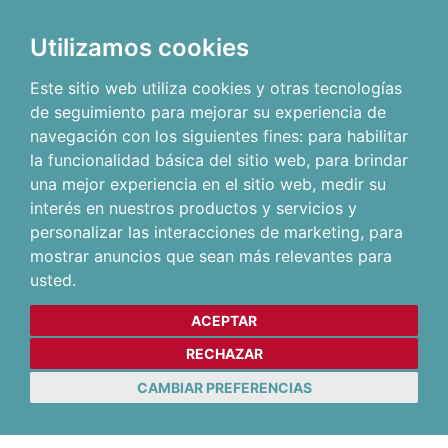
Utilizamos cookies
Este sitio web utiliza cookies y otras tecnologías
de seguimiento para mejorar su experiencia de
navegación con los siguientes fines:
para habilitar
la funcionalidad básica del sitio web
,
para brindar
una mejor experiencia en el sitio web
,
medir su
interés en nuestros productos y servicios y
personalizar las interacciones de marketing
,
para
mostrar anuncios que sean más relevantes para
usted
.
ACEPTAR
RECHAZAR
CAMBIAR PREFERENCIAS