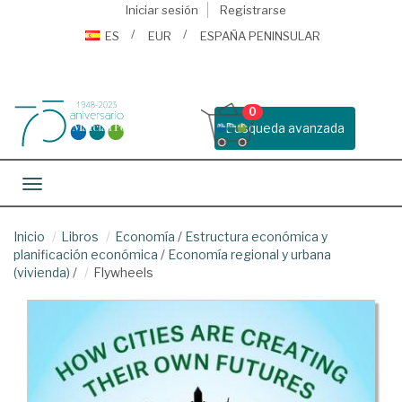
Iniciar sesión
Registrarse
ES
EUR
ESPAÑA PENINSULAR
0
Busqueda avanzada
Toggle navigation
Inicio
Libros
Economía
/
Estructura económica y
planificación económica
/
Economía regional y urbana
(vivienda)
/
Flywheels