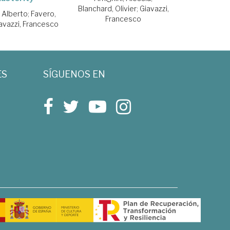
Blanchard, Olivier
;
Giavazzi,
, Alberto
;
Favero,
Francesco
avazzi, Francesco
ES
SÍGUENOS EN