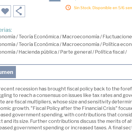
Sin Stock. Disponible en 5/6 se
rias:
onomía
/
Teoría Económica
/
Macroeconomía
/
Fluctuaciones
onomía
/
Teoría Económica
/
Macroeconomía
/
Política eco
onomía
/
Hacienda pública
/
Parte general
/
Política fiscal
/
umen
ecent recession has brought fiscal policy back to the fore
gling to reach a consensus on issues like tax rates and go
e are fiscal multipliers, whose size and sensitivity determi
mic growth. "Fiscal Policy after the Financial Crisis" focuse
eased government spending, with contributions that consid
t and its size. Further contributions discuss the merits of
eased government spending or increased taxes. A final sec