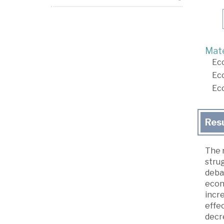
Mate
Ec
Ec
Ec
Res
The r
strug
debat
econo
incr
effec
decr