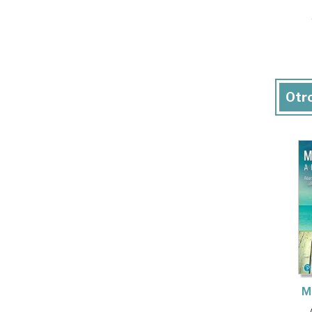
Otro
M