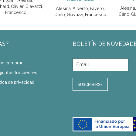
Amighini, Alessia
;
hard, Olivier
;
Giavazzi,
Alesina
Alesina, Alberto
;
Favero,
Francesco
Carlo
;
Gi
Carlo
;
Giavazzi, Francesco
AS?
BOLETÍN DE NOVEDAD
o comprar
guntas frecuentes
tica de privacidad
SUSCRIBIRSE