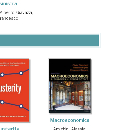
sinistra
 Alberto
;
Giavazzi,
Francesco
Macroeconomics
usterity
Amighini, Alessia
;