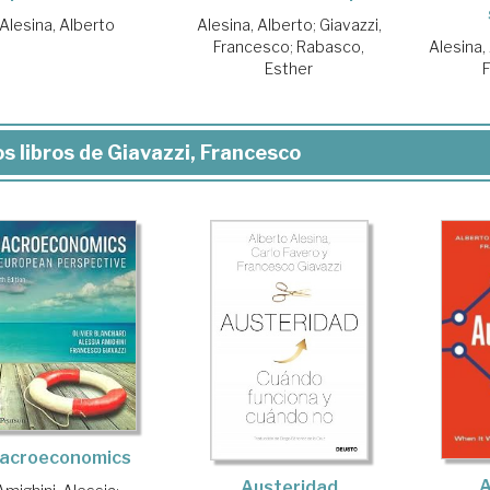
Alesina, Alberto
Alesina, Alberto
;
Giavazzi,
Francesco
;
Rabasco,
Alesina,
Esther
s libros de Giavazzi, Francesco
acroeconomics
A
Austeridad