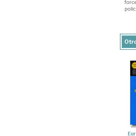
forc
polic
Otro
Eur