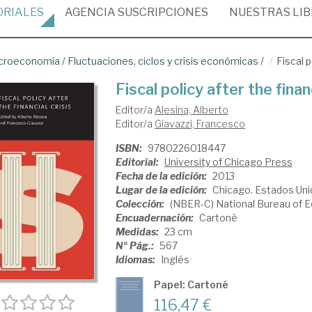
ORIALES
AGENCIA
SUSCRIPCIONES
NUESTRAS
LI
croeconomía
/
Fluctuaciones, ciclos y crisis económicas
/
Fiscal p
Fiscal policy after the financ
Editor/a
Alesina, Alberto
Editor/a
Giavazzi, Francesco
ISBN:
9780226018447
Editorial:
University of Chicago Press
Fecha de la edición:
2013
Lugar de la edición:
Chicago. Estados Un
Colección:
(NBER-C) National Bureau of 
Encuadernación:
Cartoné
Medidas:
23 cm
Nº Pág.:
567
Idiomas:
Inglés
Papel: Cartoné
116,47 €