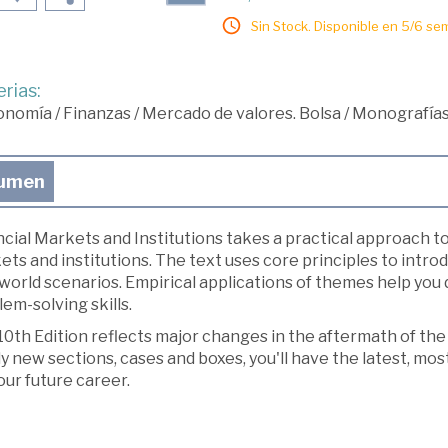
Sin Stock. Disponible en 5/6 se
rias:
onomía
/
Finanzas
/
Mercado de valores. Bolsa
/
Monografía
umen
cial Markets and Institutions takes a practical approach t
ts and institutions. The text uses core principles to intr
world scenarios. Empirical applications of themes help you 
em-solving skills.
0th Edition reflects major changes in the aftermath of the 
y new sections, cases and boxes, you'll have the latest, mo
our future career.