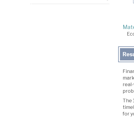
Mate
Ec
Res
Finan
marke
real-
probl
The 1
timel
for y