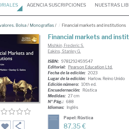
ORIALES
AGENCIA
SUSCRIPCIONES
NUESTRAS
LI
alores. Bolsa
/
Monografías
/
Financial markets and institutions
Financial markets and insti
Mishkin, Frederic S.
Eakins, Stanley G.
ISBN:
9781292459547
Editorial:
Pearson Education Ltd.
Fecha de la edición:
2023
Lugar de la edición:
Harlow. Reino Unido
Edición número:
10th ed.
Encuadernación:
Rústica
Medidas:
27 cm
Nº Pág.:
688
Idiomas:
Inglés
Papel: Rústica
87,35 €