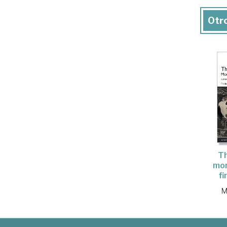
Otro
Th
mon
f
M