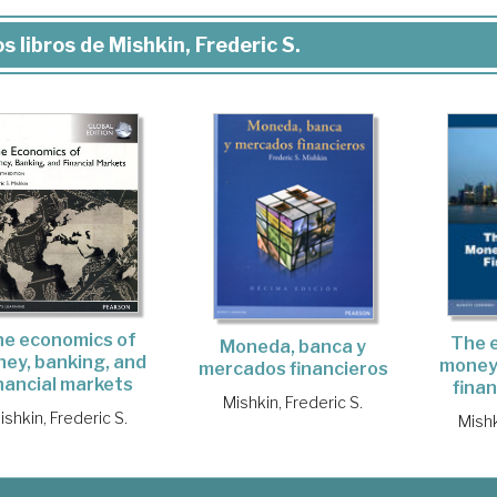
s libros de Mishkin, Frederic S.
e economics of
The 
Moneda, banca y
ey, banking, and
money,
mercados financieros
inancial markets
fina
Mishkin, Frederic S.
ishkin, Frederic S.
Mishk