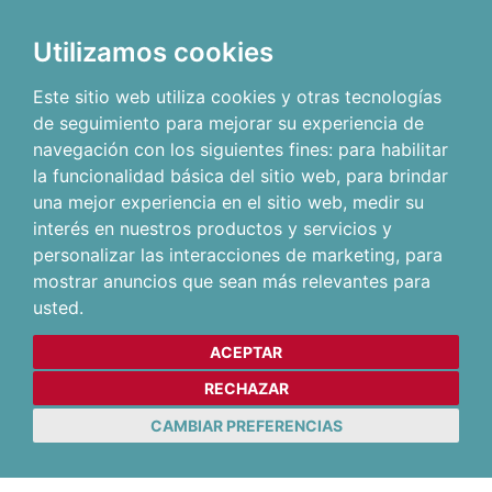
Utilizamos cookies
Este sitio web utiliza cookies y otras tecnologías
de seguimiento para mejorar su experiencia de
navegación con los siguientes fines:
para habilitar
la funcionalidad básica del sitio web
,
para brindar
una mejor experiencia en el sitio web
,
medir su
interés en nuestros productos y servicios y
personalizar las interacciones de marketing
,
para
mostrar anuncios que sean más relevantes para
usted
.
ACEPTAR
RECHAZAR
CAMBIAR PREFERENCIAS