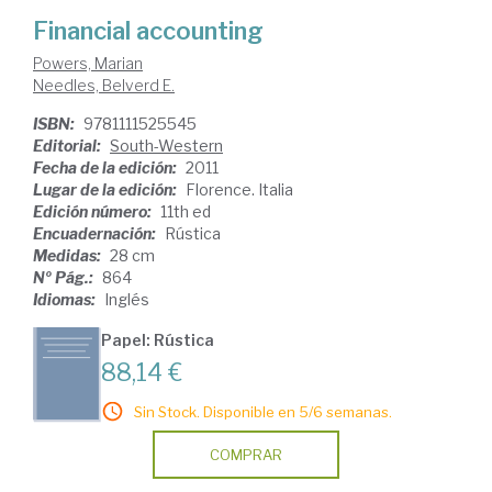
Financial accounting
Powers, Marian
Needles, Belverd E.
ISBN:
9781111525545
Editorial:
South-Western
Fecha de la edición:
2011
Lugar de la edición:
Florence. Italia
Edición número:
11th ed
Encuadernación:
Rústica
Medidas:
28 cm
Nº Pág.:
864
Idiomas:
Inglés
Papel: Rústica
88,14 €
Sin Stock. Disponible en 5/6 semanas.
COMPRAR