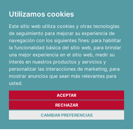
Utilizamos cookies
Este sitio web utiliza cookies y otras tecnologías
de seguimiento para mejorar su experiencia de
navegación con los siguientes fines:
para habilitar
la funcionalidad básica del sitio web
,
para brindar
una mejor experiencia en el sitio web
,
medir su
interés en nuestros productos y servicios y
personalizar las interacciones de marketing
,
para
mostrar anuncios que sean más relevantes para
usted
.
ACEPTAR
RECHAZAR
CAMBIAR PREFERENCIAS