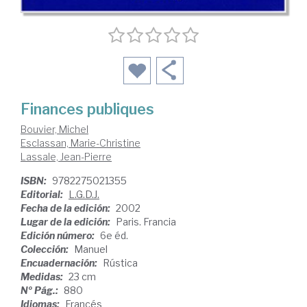
Finances publiques
Bouvier, Michel
Esclassan, Marie-Christine
Lassale, Jean-Pierre
ISBN:
9782275021355
Editorial:
L.G.D.J.
Fecha de la edición:
2002
Lugar de la edición:
Paris. Francia
Edición número:
6e éd.
Colección:
Manuel
Encuadernación:
Rústica
Medidas:
23 cm
Nº Pág.:
880
Idiomas:
Francés