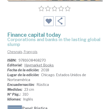
Finance capital today
corporations and banks in the lasting global
slump
Chesnais, François
ISBN:
9781608468270
Editorial:
Haymarket Books
Fecha de la edición:
2018
Lugar de la edición:
Chicago. Estados Unidos de
Norteamérica
Encuadernación:
Rústica
Medidas:
23 cm
Nº Pág.:
310
Idiomas:
Inglés
Papel: Rústica