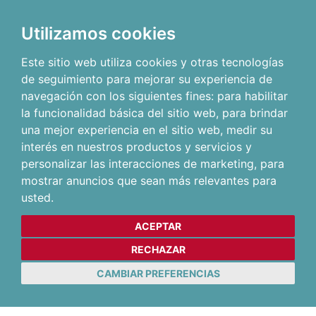
Utilizamos cookies
Este sitio web utiliza cookies y otras tecnologías
de seguimiento para mejorar su experiencia de
navegación con los siguientes fines:
para habilitar
la funcionalidad básica del sitio web
,
para brindar
una mejor experiencia en el sitio web
,
medir su
interés en nuestros productos y servicios y
personalizar las interacciones de marketing
,
para
mostrar anuncios que sean más relevantes para
usted
.
ACEPTAR
RECHAZAR
CAMBIAR PREFERENCIAS