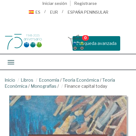
Iniciar sesión
Registrarse
ES
EUR
ESPAÑA PENINSULAR
0
Busqueda avanzada
Toggle navigation
Inicio
Libros
Economía
/
Teoría Económica
/
Teoría
Económica
/
Monografías
/
Finance capital today