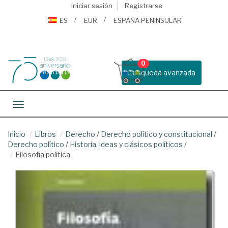
Iniciar sesión
Registrarse
ES
EUR
ESPAÑA PENINSULAR
0
Busqueda avanzada
Toggle navigation
Inicio
Libros
Derecho
/
Derecho político y constitucional
/
Derecho político
/
Historia. ideas y clásicos políticos
/
Filosofía política