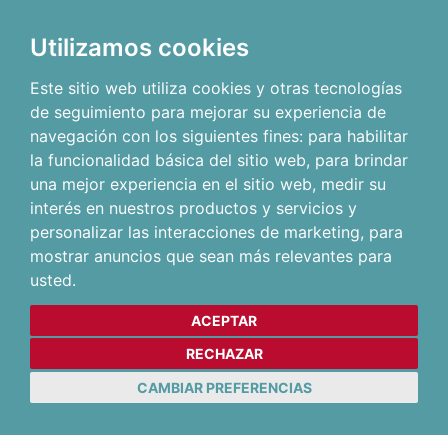
Utilizamos cookies
Este sitio web utiliza cookies y otras tecnologías
de seguimiento para mejorar su experiencia de
navegación con los siguientes fines:
para habilitar
la funcionalidad básica del sitio web
,
para brindar
una mejor experiencia en el sitio web
,
medir su
interés en nuestros productos y servicios y
personalizar las interacciones de marketing
,
para
mostrar anuncios que sean más relevantes para
usted
.
ACEPTAR
RECHAZAR
CAMBIAR PREFERENCIAS