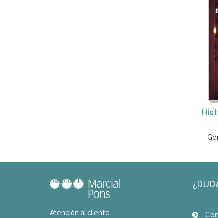
Hist
Gon
¿DUD
Atención al cliente
Com