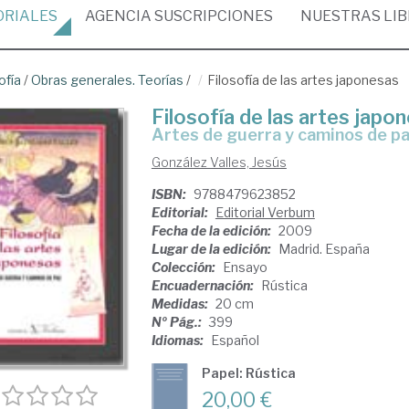
ORIALES
AGENCIA
SUSCRIPCIONES
NUESTRAS
LI
ofía
/
Obras generales. Teorías
/
Filosofía de las artes japonesas
Filosofía de las artes japo
artes de guerra y caminos de p
González Valles, Jesús
ISBN:
9788479623852
Editorial:
Editorial Verbum
Fecha de la edición:
2009
Lugar de la edición:
Madrid. España
Colección:
Ensayo
Encuadernación:
Rústica
Medidas:
20 cm
Nº Pág.:
399
Idiomas:
Español
Papel: Rústica
20,00 €