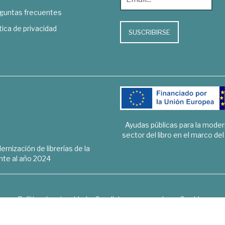
guntas frecuentes
tica de privacidad
SUSCRIBIRSE
Ayudas públicas para la mode
sector del libro en el marco de
rnización de librerías de la
te al año 2024
Política de privacidad
Condiciones generales
Cookies
6 © 1948 - 2018. Librería de Derecho, Economía, Empresa, Ciencias 
Hospedaje y desarrollo
OPTYMA