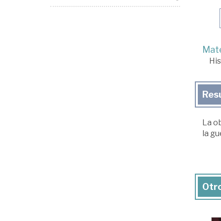
Mate
His
Res
La ob
la gu
Otro