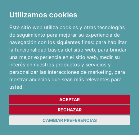
Utilizamos cookies
Este sitio web utiliza cookies y otras tecnologías
de seguimiento para mejorar su experiencia de
navegación con los siguientes fines:
para habilitar
la funcionalidad básica del sitio web
,
para brindar
una mejor experiencia en el sitio web
,
medir su
interés en nuestros productos y servicios y
personalizar las interacciones de marketing
,
para
mostrar anuncios que sean más relevantes para
usted
.
ACEPTAR
RECHAZAR
CAMBIAR PREFERENCIAS