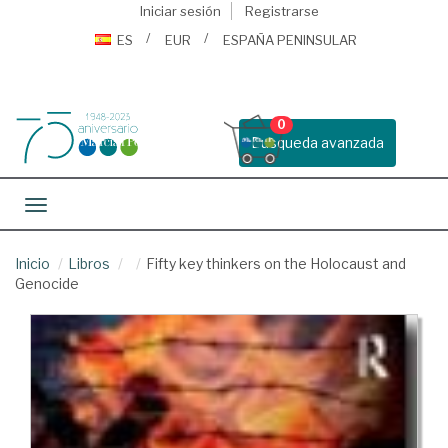
Iniciar sesión
Registrarse
ES
EUR
ESPAÑA PENINSULAR
0
Busqueda avanzada
Toggle navigation
Inicio
Libros
Fifty key thinkers on the Holocaust and
Genocide