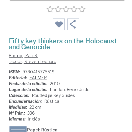
Fifty key thinkers on the Holocaust
and Genocide
Bartrop, Paul R.
Jacobs, Steven Leonard
ISBN:
9780415775519
Editorial:
FALMER
Fecha de la edición:
2010
Lugar de la edición:
London. Reino Unido
Colección:
Routledge Key Guides
Encuadernación:
Rústica
Medidas:
22 cm
Nº Pág.:
336
Idiomas:
Inglés
Papel: Rústica