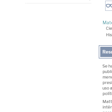
Mate
Cie
His
Res
Se ha
publ
meno
presi
uso 
polít
Matte
intér