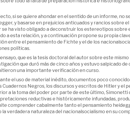
sobre todo la falta de preparación histórica e historiográf
ecto, si se quiere ahondar en el sentido de un informe, no 
gger, y basarse en prejuicios anticuados y rancios sobre el 
 se ha visto obligado a deconstruir los estereotipos sobre 
do a esta relación, y a continuación propone su propia clave 
ión entre el pensamiento de Fichte y el de los nacionalsoc
nes políticas.
ensayo, que es la tesis doctoral del autor sobre este mismo
stigación que duró más de cinco años y estuvo salpicado de
itieron una importante verificación en curso.
nte el uso de material inédito, documentos poco conocidos y
s Cuadernos Negros, los discursos y escritos de Hitler y el 
ior a la toma del poder por parte de este último, Simonetti
rpretaciones reductivas e históricamente infundadas, produ
ite comprender cabalmente tanto el pensamiento heideggeri
 la verdadera naturaleza del nacionalsocialismo en su comp