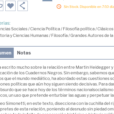
Sin Stock. Disponible en 7/10 día
rias:
ncias Sociales
/
Ciencia Política
/
Filosofía política
/
Clásicos
toria y Ciencias Humanas
/
Filosofía
/
Grandes Autores de la 
umen
Notas
 escrito mucho sobre la relación entre Martin Heidegger y 
icación de los Cuadernos Negros. Sin embargo, sabemos que
s que el mundo mediático, ha abordado estas cuestiones so
ones políticas que aún hoy siguen siendo decisivas. Para da
absurdo que se hace hoy de los términos nacionalsocialismo 
icos, un uso que pretende enturbiar las aguas y perpetuar l
o Simonetti, en este texto, disecciona con la cuchilla del ri
pretes de esta relación, poniendo al desnudo sin piedad omi