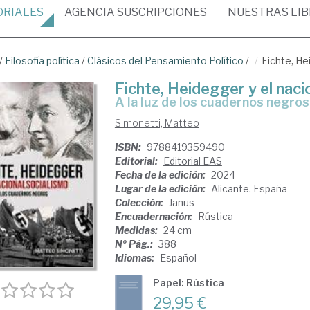
ORIALES
AGENCIA
SUSCRIPCIONES
NUESTRAS
LI
/
Filosofía política
/
Clásicos del Pensamiento Político
/
Fichte, He
Fichte, Heidegger y el naci
a la luz de los cuadernos negros
Simonetti, Matteo
ISBN:
9788419359490
Editorial:
Editorial EAS
Fecha de la edición:
2024
Lugar de la edición:
Alicante. España
Colección:
Janus
Encuadernación:
Rústica
Medidas:
24 cm
Nº Pág.:
388
Idiomas:
Español
Papel: Rústica
29,95 €