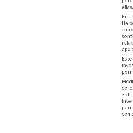
pero 
ellas.
En ef
Heide
autor
senti
relac
opcio
Este 
inve
perm
Media
de lo
anter
inte
perm
como