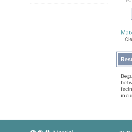
Mate
Cie
Res
Begu
betwe
facin
in cu