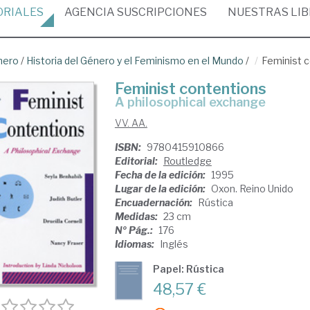
ORIALES
AGENCIA
SUSCRIPCIONES
NUESTRAS
LI
nero
/
Historia del Género y el Feminismo en el Mundo
/
Feminist 
Feminist contentions
A philosophical exchange
VV. AA.
ISBN:
9780415910866
Editorial:
Routledge
Fecha de la edición:
1995
Lugar de la edición:
Oxon. Reino Unido
Encuadernación:
Rústica
Medidas:
23 cm
Nº Pág.:
176
Idiomas:
Inglés
Papel: Rústica
48,57 €