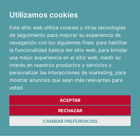
Utilizamos cookies
Este sitio web utiliza cookies y otras tecnologías
de seguimiento para mejorar su experiencia de
navegación con los siguientes fines:
para habilitar
la funcionalidad básica del sitio web
,
para brindar
una mejor experiencia en el sitio web
,
medir su
interés en nuestros productos y servicios y
personalizar las interacciones de marketing
,
para
mostrar anuncios que sean más relevantes para
usted
.
ACEPTAR
RECHAZAR
CAMBIAR PREFERENCIAS