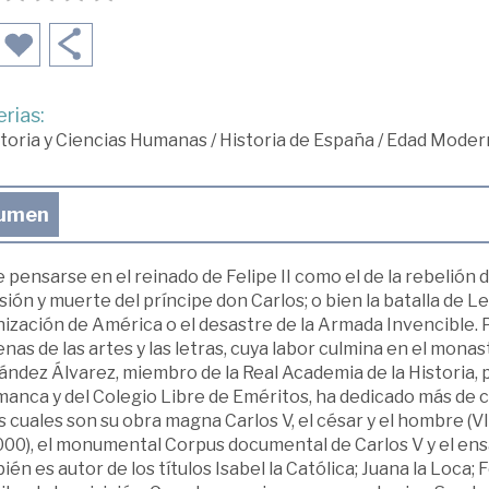
rias:
toria y Ciencias Humanas
/
Historia de España
/
Edad Moder
umen
 pensarse en el reinado de Felipe II como el de la rebelión 
isión y muerte del príncipe don Carlos; o bien la batalla de L
nización de América o el desastre de la Armada Invencible.
as de las artes y las letras, cuya labor culmina en el mona
ndez Álvarez, miembro de la Real Academia de la Historia, 
anca y del Colegio Libre de Eméritos, ha dedicado más de ci
s cuales son su obra magna Carlos V, el césar y el hombre (V
000), el monumental Corpus documental de Carlos V y el ens
én es autor de los títulos Isabel la Católica; Juana la Loca; Fe