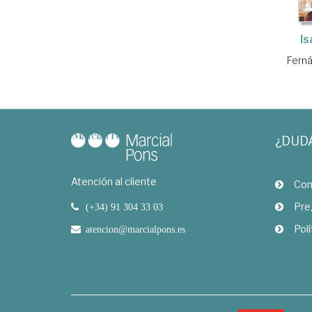
Is
Ferná
¿DUD
Atención al cliente
Com
Pre
(+34) 91 304 33 03
Polí
atencion@marcialpons.es