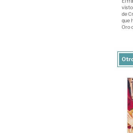
El fr
visto
de Cr
que h
Oro 
Otro