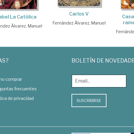
Carlos V
Casa
abel La Católica
rame
Fernández Álvarez, Manuel
ndez Álvarez, Manuel
Fernánde
AS?
BOLETÍN DE NOVEDAD
o comprar
guntas frecuentes
tica de privacidad
SUSCRIBIRSE