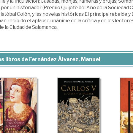
aile y la Inquisición; Casadas, monjas, rameras y brujas; Som
 por un historiador (Premio Quijote del Año de la Sociedad 
istóbal Colón, y las novelas históricas El príncipe rebelde y 
an recibido el aplauso unánime de la crítica y de los lector
de la Ciudad de Salamanca.
s libros de Fernández Álvarez, Manuel