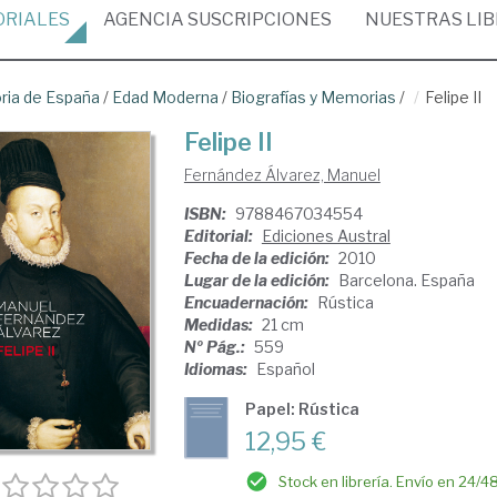
ORIALES
AGENCIA
SUSCRIPCIONES
NUESTRAS
LI
oria de España
/
Edad Moderna
/
Biografías y Memorias
/
Felipe II
Felipe II
Fernández Álvarez, Manuel
ISBN:
9788467034554
Editorial:
Ediciones Austral
Fecha de la edición:
2010
Lugar de la edición:
Barcelona. España
Encuadernación:
Rústica
Medidas:
21 cm
Nº Pág.:
559
Idiomas:
Español
Papel: Rústica
12,95 €
Stock en librería. Envío en 24/4