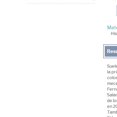
Mate
His
Res
Suele
la pr
colo
mecen
Ferná
Salam
de lo
en 2
Tambi