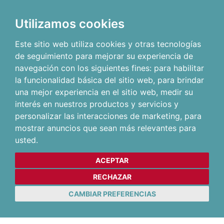
Utilizamos cookies
Este sitio web utiliza cookies y otras tecnologías
de seguimiento para mejorar su experiencia de
navegación con los siguientes fines:
para habilitar
la funcionalidad básica del sitio web
,
para brindar
una mejor experiencia en el sitio web
,
medir su
interés en nuestros productos y servicios y
personalizar las interacciones de marketing
,
para
mostrar anuncios que sean más relevantes para
usted
.
ACEPTAR
RECHAZAR
CAMBIAR PREFERENCIAS