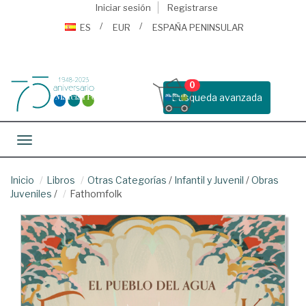
Iniciar sesión
Registrarse
ES
EUR
ESPAÑA PENINSULAR
0
Busqueda avanzada
Toggle navigation
Inicio
Libros
Otras Categorías
/
Infantil y Juvenil
/
Obras
Juveniles
/
Fathomfolk