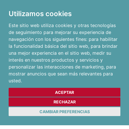
Utilizamos cookies
Este sitio web utiliza cookies y otras tecnologías
de seguimiento para mejorar su experiencia de
navegación con los siguientes fines:
para habilitar
la funcionalidad básica del sitio web
,
para brindar
una mejor experiencia en el sitio web
,
medir su
interés en nuestros productos y servicios y
personalizar las interacciones de marketing
,
para
mostrar anuncios que sean más relevantes para
usted
.
ACEPTAR
RECHAZAR
CAMBIAR PREFERENCIAS