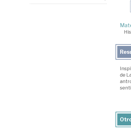
Mate
His
Res
Inspi
de La
antro
sent
Otro