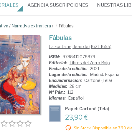
ORIALES
AGENCIA
SUSCRIPCIONES
NUESTRAS
LI
ativa
/
Narrativa extranjera
/
Fábulas
Fábulas
La Fontaine, Jean de (1621-1695)
ISBN:
9788412078879
Editorial:
Libros del Zorro Rojo
Fecha de la edición:
2021
Lugar de la edición:
Madrid. España
Encuadernación:
Cartoné (Tela)
Medidas:
28 cm
Nº Pág.:
112
Idiomas:
Español
Papel: Cartoné (Tela)
23,90 €
Sin Stock. Disponible en 7/10 día