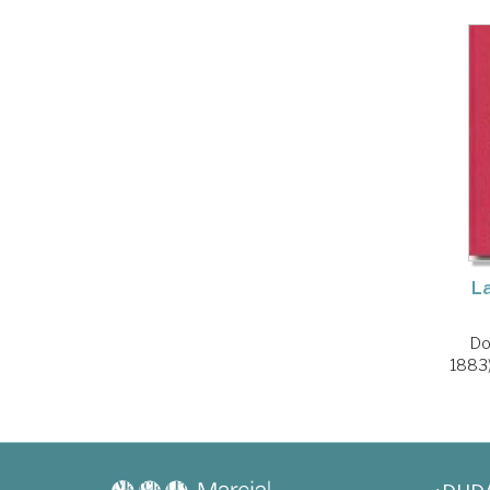
La
Do
1883