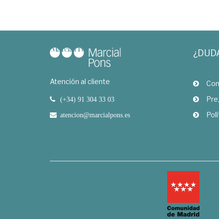
¿DUD
Atención al cliente
Com
Pre
(+34) 91 304 33 03
Polí
atencion@marcialpons.es