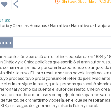
Sin Stock. Disponible en 7/10 día
rias:
toria y Ciencias Humanas
/
Narrativa
/
Narrativa extranjera
umen
ña confesión apareció en folletines populares en 1884 y 18
 Chéjov y la única policíaca que escribió el gran autor ruso
 se narra en primera persona la experiencia de un juez de i
o distrito ruso. El libro resulta ser una novela inspirada en
cuyo proceso tuvo protagonismo el referido juez. Mediante el
ue el crimen sigue impune, que la persona que acabó siendo
ieron tal y como los cuenta el autor del relato. Chéjov cre
sos, un mundo armonioso y complejo, donde aparece ya el es
 de fuerza, de dramatismo y poesía, en el que se respiran las 
 XIX, sus rasgos de ignorancia y miseria física y moral.