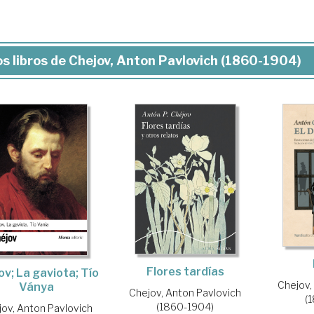
s libros de Chejov, Anton Pavlovich (1860-1904)
Flores tardías
ov; La gaviota; Tío
Chejov,
Ványa
Chejov, Anton Pavlovich
(
(1860-1904)
jov, Anton Pavlovich