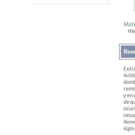
Mate
His
Res
Extra
Antón
donde
remot
y en 
de q
ocurr
recur
lleno
siglo