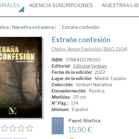
ORIALES
AGENCIA
SUSCRIPCIONES
NUESTRAS
LI
ativa
/
Narrativa extranjera
/
Extraña confesión
Extraña confesión
Chejov, Anton Pavlovich (1860-1904)
ISBN:
9788413378060
Editorial:
Editorial Verbum
Fecha de la edición:
2022
Lugar de la edición:
Madrid. España
Colección:
Verbum Narrativa
Encuadernación:
Rústica
Medidas:
20 cm
Nº Pág.:
174
Idiomas:
Español
Papel: Rústica
15,90 €