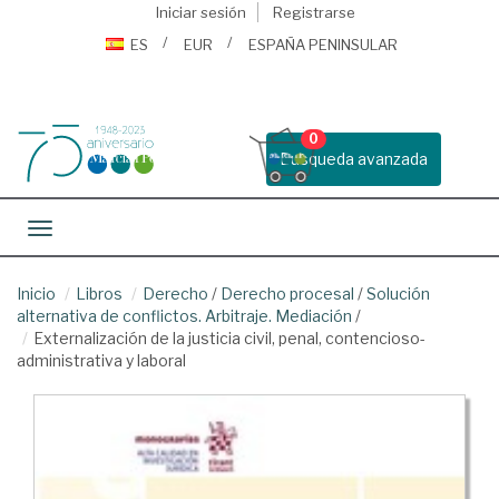
Iniciar sesión
Registrarse
ES
EUR
ESPAÑA PENINSULAR
0
Busqueda avanzada
Toggle navigation
Inicio
Libros
Derecho
/
Derecho procesal
/
Solución
alternativa de conflictos. Arbitraje. Mediación
/
Externalización de la justicia civil, penal, contencioso-
administrativa y laboral