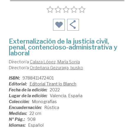
Externalización de la justicia civil,
penal, contencioso-administrativa y
laboral
Director/a
Calaza López, María Sonia
Director/a
Ordeñana Gezuraga, Ixusko
ISBN:
9788411472401
Editorial:
Editorial Tirant lo Blanch
Fecha de la edición:
2022
Lugar de la edición:
Valencia. España
Colección:
Monografías
Encuadernación:
Rústica
Medidas:
22 cm
Nº Pág.:
908
Idiomas:
Español