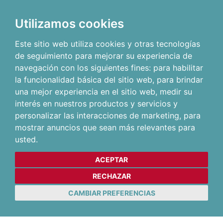
Utilizamos cookies
Este sitio web utiliza cookies y otras tecnologías
de seguimiento para mejorar su experiencia de
navegación con los siguientes fines:
para habilitar
la funcionalidad básica del sitio web
,
para brindar
una mejor experiencia en el sitio web
,
medir su
interés en nuestros productos y servicios y
personalizar las interacciones de marketing
,
para
mostrar anuncios que sean más relevantes para
usted
.
ACEPTAR
RECHAZAR
CAMBIAR PREFERENCIAS