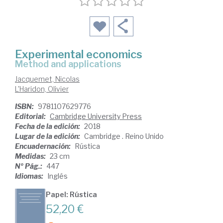
Experimental economics
method and applications
Jacquemet, Nicolas
L'Haridon, Olivier
ISBN:
9781107629776
Editorial:
Cambridge University Press
Fecha de la edición:
2018
Lugar de la edición:
Cambridge . Reino Unido
Encuadernación:
Rústica
Medidas:
23 cm
Nº Pág.:
447
Idiomas:
Inglés
Papel: Rústica
52,20 €