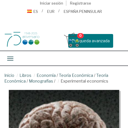
Iniciar sesión
Registrarse
ES
EUR
ESPAÑA PENINSULAR
0
Busqueda avanzada
Toggle navigation
Inicio
Libros
Economía
/
Teoría Económica
/
Teoría
Económica
/
Monografías
/
Experimental economics