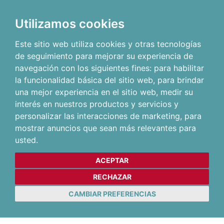
Utilizamos cookies
Este sitio web utiliza cookies y otras tecnologías
de seguimiento para mejorar su experiencia de
navegación con los siguientes fines:
para habilitar
la funcionalidad básica del sitio web
,
para brindar
una mejor experiencia en el sitio web
,
medir su
interés en nuestros productos y servicios y
personalizar las interacciones de marketing
,
para
mostrar anuncios que sean más relevantes para
usted
.
ACEPTAR
RECHAZAR
CAMBIAR PREFERENCIAS