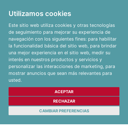
Utilizamos cookies
Este sitio web utiliza cookies y otras tecnologías
de seguimiento para mejorar su experiencia de
navegación con los siguientes fines:
para habilitar
la funcionalidad básica del sitio web
,
para brindar
una mejor experiencia en el sitio web
,
medir su
interés en nuestros productos y servicios y
personalizar las interacciones de marketing
,
para
mostrar anuncios que sean más relevantes para
usted
.
ACEPTAR
RECHAZAR
CAMBIAR PREFERENCIAS