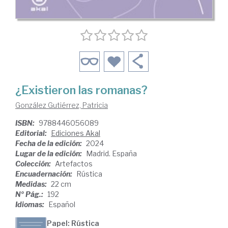
¿Existieron las romanas?
González Gutiérrez, Patricia
ISBN:
9788446056089
Editorial:
Ediciones Akal
Fecha de la edición:
2024
Lugar de la edición:
Madrid. España
Colección:
Artefactos
Encuadernación:
Rústica
Medidas:
22 cm
Nº Pág.:
192
Idiomas:
Español
Papel: Rústica