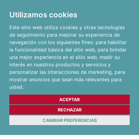
Utilizamos cookies
Este sitio web utiliza cookies y otras tecnologías
de seguimiento para mejorar su experiencia de
navegación con los siguientes fines:
para habilitar
la funcionalidad básica del sitio web
,
para brindar
una mejor experiencia en el sitio web
,
medir su
interés en nuestros productos y servicios y
personalizar las interacciones de marketing
,
para
mostrar anuncios que sean más relevantes para
usted
.
ACEPTAR
RECHAZAR
CAMBIAR PREFERENCIAS