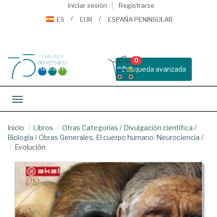
Iniciar sesión
Registrarse
ES
EUR
ESPAÑA PENINSULAR
0
Busqueda avanzada
Toggle navigation
Inicio
Libros
Otras Categorías
/
Divulgación científica
/
Biología
/
Obras Generales. El cuerpo humano. Neurociencia
/
Evolución