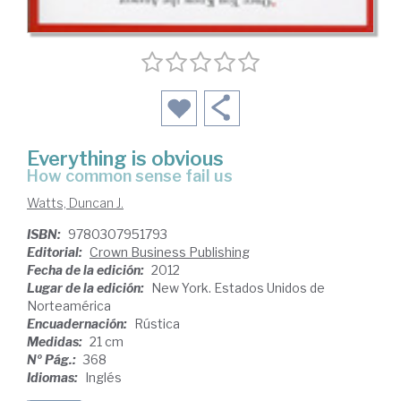
Everything is obvious
how common sense fail us
Watts, Duncan J.
ISBN:
9780307951793
Editorial:
Crown Business Publishing
Fecha de la edición:
2012
Lugar de la edición:
New York. Estados Unidos de
Norteamérica
Encuadernación:
Rústica
Medidas:
21 cm
Nº Pág.:
368
Idiomas:
Inglés