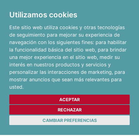
Utilizamos cookies
Este sitio web utiliza cookies y otras tecnologías
de seguimiento para mejorar su experiencia de
navegación con los siguientes fines:
para habilitar
la funcionalidad básica del sitio web
,
para brindar
una mejor experiencia en el sitio web
,
medir su
interés en nuestros productos y servicios y
personalizar las interacciones de marketing
,
para
mostrar anuncios que sean más relevantes para
usted
.
ACEPTAR
RECHAZAR
CAMBIAR PREFERENCIAS