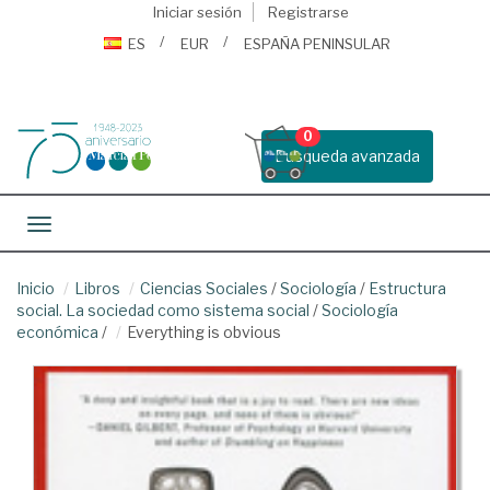
Iniciar sesión
Registrarse
ES
EUR
ESPAÑA PENINSULAR
0
Busqueda avanzada
Toggle navigation
Inicio
Libros
Ciencias Sociales
/
Sociología
/
Estructura
social. La sociedad como sistema social
/
Sociología
económica
/
Everything is obvious