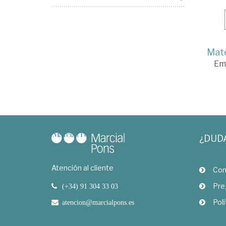
Mate
Em
¿DUD
Atención al cliente
Com
Pre
(+34) 91 304 33 03
Polí
atencion@marcialpons.es