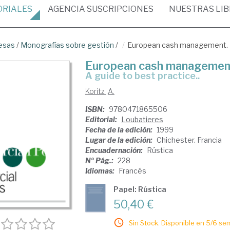
ORIALES
AGENCIA
SUSCRIPCIONES
NUESTRAS
LI
esas
/
Monografías sobre gestión
/
European cash management.
European cash managemen
A guide to best practice..
Koritz ,A.
ISBN:
9780471865506
Editorial:
Loubatieres
Fecha de la edición:
1999
Lugar de la edición:
Chichester. Francia
Encuadernación:
Rústica
Nº Pág.:
228
Idiomas:
Francés
Papel: Rústica
50,40 €
Sin Stock. Disponible en 5/6 se