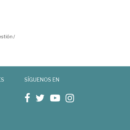
estión
/
ES
SÍGUENOS EN