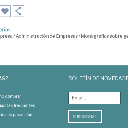
rias:
presa
/
Administración de Empresas
/
Monografías sobre g
AS?
BOLETÍN DE NOVEDAD
o comprar
guntas frecuentes
tica de privacidad
SUSCRIBIRSE