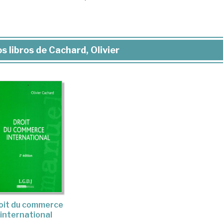
s libros de Cachard, Olivier
oit du commerce
international