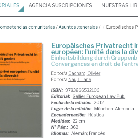
ORIALES
AGENCIA
SUSCRIPCIONES
NUESTRAS
LI
ompetencias comunitarias
/
Asuntos generales
/
Europäisches Pr
Europäisches Privatrecht in 
européen: l'unité dans la di
Einheitsbildung durch Gruppenbildung im Unternehmensrecht? =
Convergences en droit de l'entr
Editor/a
Cachard, Olivier
Editor/a
Nau, Liliane
ISBN:
9783866532106
Editorial:
Sellier European Law Pub.
Fecha de la edición:
2012
Lugar de la edición:
München. Alemania
Encuadernación:
Rústica
Medidas:
22 cm
Nº Pág.:
362
Idiomas:
Alemán; Francés