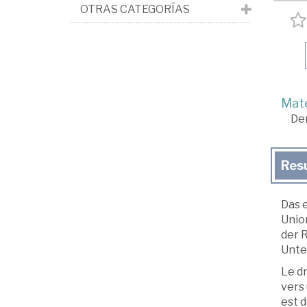
OTRAS CATEGORÍAS
Mate
De
Res
Das 
Unio
der 
Unte
Le dr
vers
est d