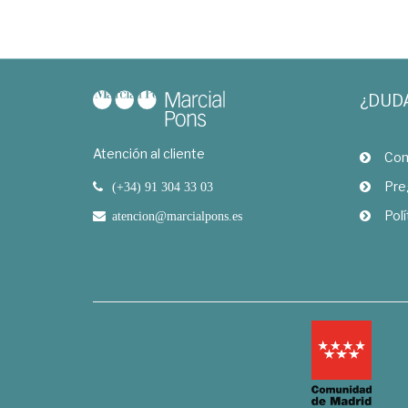
¿DUD
Atención al cliente
Com
Pre
(+34) 91 304 33 03
Polí
atencion@marcialpons.es