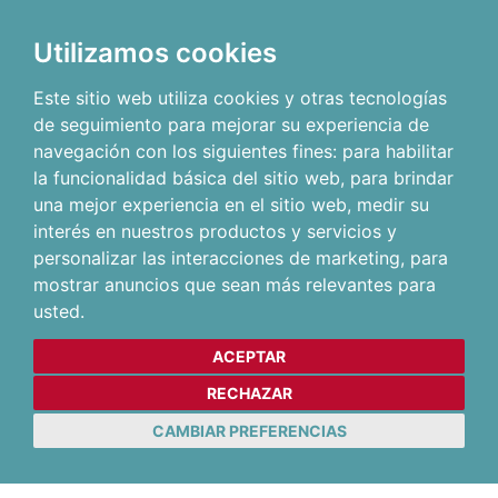
Utilizamos cookies
Este sitio web utiliza cookies y otras tecnologías
de seguimiento para mejorar su experiencia de
navegación con los siguientes fines:
para habilitar
la funcionalidad básica del sitio web
,
para brindar
una mejor experiencia en el sitio web
,
medir su
interés en nuestros productos y servicios y
personalizar las interacciones de marketing
,
para
mostrar anuncios que sean más relevantes para
usted
.
ACEPTAR
RECHAZAR
CAMBIAR PREFERENCIAS