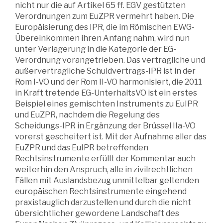
nicht nur die auf Artikel 65 ff. EGV gestützten
Verordnungen zum EuZPR vermehrt haben. Die
Europäisierung des IPR, die im Römischen EWG-
Übereinkommen ihren Anfang nahm, wird nun
unter Verlagerung in die Kategorie der EG-
Verordnung vorangetrieben. Das vertragliche und
außervertragliche Schuldvertrags-IPR ist in der
Rom I-VO und der Rom II-VO harmonisiert, die 2011
in Kraft tretende EG-UnterhaltsVO ist ein erstes
Beispiel eines gemischten Instruments zu EuIPR
und EuZPR, nachdem die Regelung des
Scheidungs-IPR in Ergänzung der Brüssel IIa-VO
vorerst gescheitert ist. Mit der Aufnahme aller das
EuZPR und das EuIPR betreffenden
Rechtsinstrumente erfüllt der Kommentar auch
weiterhin den Anspruch, alle in zivilrechtlichen
Fällen mit Auslandsbezug unmittelbar geltenden
europäischen Rechtsinstrumente eingehend
praxistauglich darzustellen und durch die nicht
übersichtlicher gewordene Landschaft des