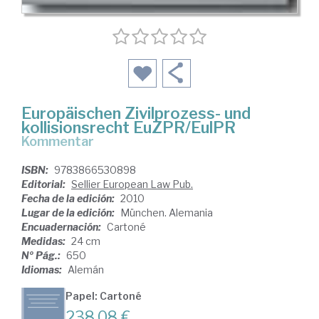
Europäischen Zivilprozess- und
kollisionsrecht EuZPR/EulPR
Kommentar
ISBN:
9783866530898
Editorial:
Sellier European Law Pub.
Fecha de la edición:
2010
Lugar de la edición:
München. Alemania
Encuadernación:
Cartoné
Medidas:
24 cm
Nº Pág.:
650
Idiomas:
Alemán
Papel: Cartoné
238,08 €