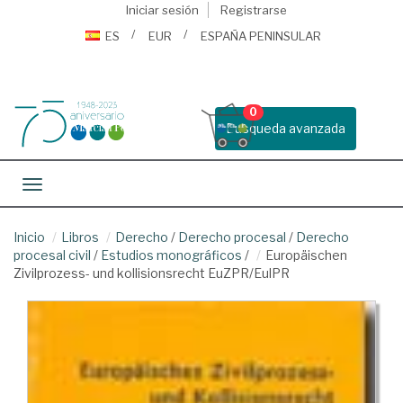
Iniciar sesión
Registrarse
ES
EUR
ESPAÑA PENINSULAR
0
Busqueda avanzada
Toggle navigation
Inicio
Libros
Derecho
/
Derecho procesal
/
Derecho
procesal civil
/
Estudios monográficos
/
Europäischen
Zivilprozess- und kollisionsrecht EuZPR/EulPR