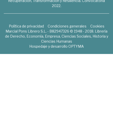
Recuperación, Transformación y Resiliencia. Convocatoria
2022.
Política de privacidad
Condiciones generales
Cookies
Marcial Pons Librero S.L. - B82947326 © 1948 - 2018. Librería
de Derecho, Economía, Empresa, Ciencias Sociales, Historia y
Ciencias Humanas
Hospedaje y desarrollo
OPTYMA