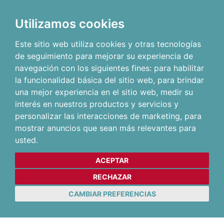
Utilizamos cookies
Este sitio web utiliza cookies y otras tecnologías
de seguimiento para mejorar su experiencia de
navegación con los siguientes fines:
para habilitar
la funcionalidad básica del sitio web
,
para brindar
una mejor experiencia en el sitio web
,
medir su
interés en nuestros productos y servicios y
personalizar las interacciones de marketing
,
para
mostrar anuncios que sean más relevantes para
usted
.
ACEPTAR
RECHAZAR
CAMBIAR PREFERENCIAS