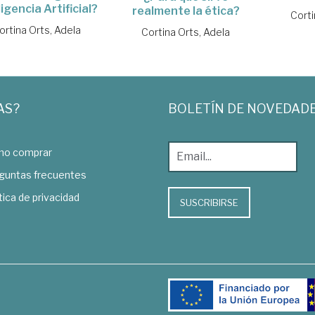
ligencia Artificial?
realmente la ética?
Corti
ortina Orts, Adela
Cortina Orts, Adela
AS?
BOLETÍN DE NOVEDAD
o comprar
guntas frecuentes
tica de privacidad
SUSCRIBIRSE