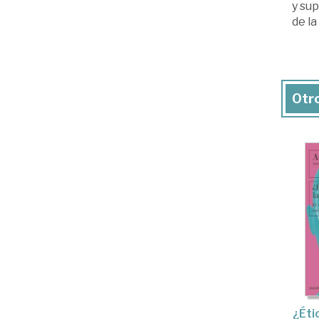
y sup
de la
Otro
¿Éti