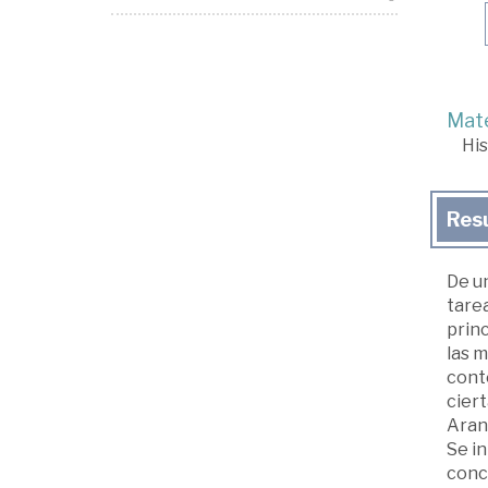
Mate
His
Res
De un
tarea
princ
las m
cont
ciert
Arang
Se in
conc