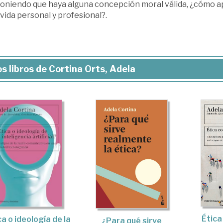
oniendo que haya alguna concepción moral válida, ¿cómo apli
 vida personal y profesional?.
s libros de Cortina Orts, Adela
Ética
ca o ideología de la
¿Para qué sirve