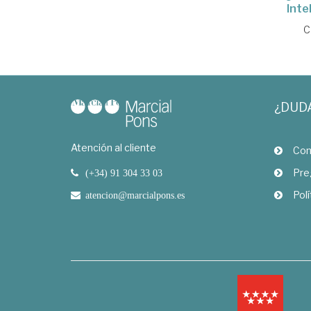
Inte
C
¿DUD
Atención al cliente
Com
Pre
(+34) 91 304 33 03
Polí
atencion@marcialpons.es