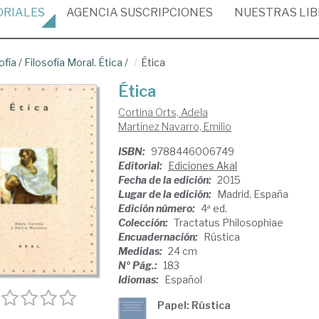
ORIALES
AGENCIA
SUSCRIPCIONES
NUESTRAS
LI
ofía
/
Filosofía Moral. Ética
/
Ética
Ética
Cortina Orts, Adela
Martínez Navarro, Emilio
ISBN:
9788446006749
Editorial:
Ediciones Akal
Fecha de la edición:
2015
Lugar de la edición:
Madrid. España
Edición número:
4ª ed.
Colección:
Tractatus Philosophiae
Encuadernación:
Rústica
Medidas:
24 cm
Nº Pág.:
183
Idiomas:
Español
Papel: Rústica