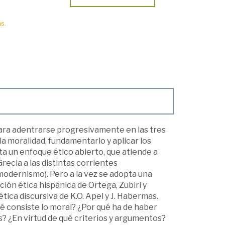
s.
 para adentrarse progresivamente en las tres
a moralidad, fundamentarlo y aplicar los
ta un enfoque ético abierto, que atiende a
recia a las distintas corrientes
modernismo). Pero a la vez se adopta una
ición ética hispánica de Ortega, Zubiri y
ética discursiva de K.O. Apel y J. Habermas.
ué consiste lo moral? ¿Por qué ha de haber
? ¿En virtud de qué criterios y argumentos?