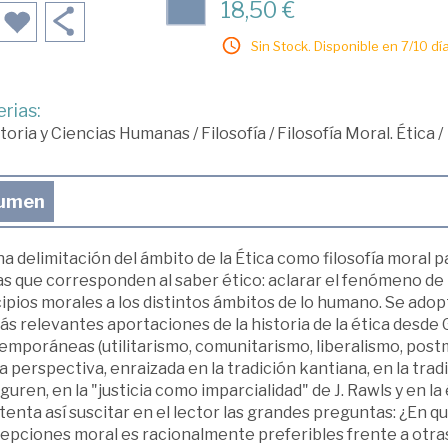
18,50 €
Sin Stock. Disponible en 7/10 día
rias:
toria y Ciencias Humanas
/
Filosofía
/
Filosofía Moral. Ética
/
umen
a delimitación del ámbito de la Ética como filosofía moral
s que corresponden al saber ético: aclarar el fenómeno de l
ipios morales a los distintos ámbitos de lo humano. Se adop
ás relevantes aportaciones de la historia de la ética desde G
emporáneas (utilitarismo, comunitarismo, liberalismo, post
a perspectiva, enraizada en la tradición kantiana, en la trad
uren, en la "justicia como imparcialidad" de J. Rawls y en la 
tenta así suscitar en el lector las grandes preguntas: ¿En q
epciones moral es racionalmente preferibles frente a otras