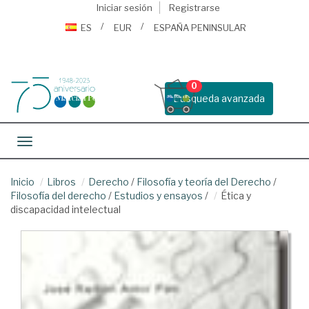
Iniciar sesión
Registrarse
ES
EUR
ESPAÑA PENINSULAR
0
Busqueda avanzada
Toggle navigation
Inicio
Libros
Derecho
/
Filosofía y teoría del Derecho
/
Filosofía del derecho
/
Estudios y ensayos
/
Ética y
discapacidad intelectual