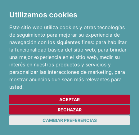
Utilizamos cookies
Este sitio web utiliza cookies y otras tecnologías
de seguimiento para mejorar su experiencia de
navegación con los siguientes fines:
para habilitar
la funcionalidad básica del sitio web
,
para brindar
una mejor experiencia en el sitio web
,
medir su
interés en nuestros productos y servicios y
personalizar las interacciones de marketing
,
para
mostrar anuncios que sean más relevantes para
usted
.
ACEPTAR
RECHAZAR
CAMBIAR PREFERENCIAS